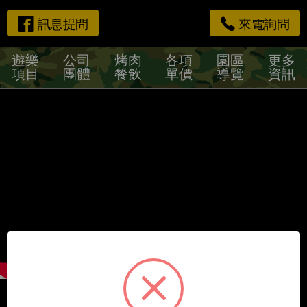
訊息提問
來電詢問
遊樂
公司
烤肉
各項
園區
更多
項目
團體
餐飲
單價
導覽
資訊
最新消息